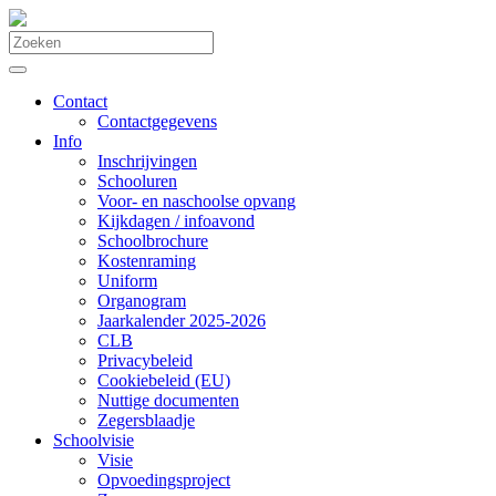
Contact
Contactgegevens
Info
Inschrijvingen
Schooluren
Voor- en naschoolse opvang
Kijkdagen / infoavond
Schoolbrochure
Kostenraming
Uniform
Organogram
Jaarkalender 2025-2026
CLB
Privacybeleid
Cookiebeleid (EU)
Nuttige documenten
Zegersblaadje
Schoolvisie
Visie
Opvoedingsproject