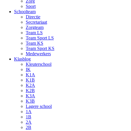
Zorg
Sport
Schoolteam
Directie
Secretariaat
Zorgteam
Team LS
Team Sport LS
Team KS
Team Sport KS
Medewerkers
Klasblog
Kleuterschool
IK
K1A
K1B
K2A
K2B
K3A
K3B
Lagere school
1A
1B
2A
2B