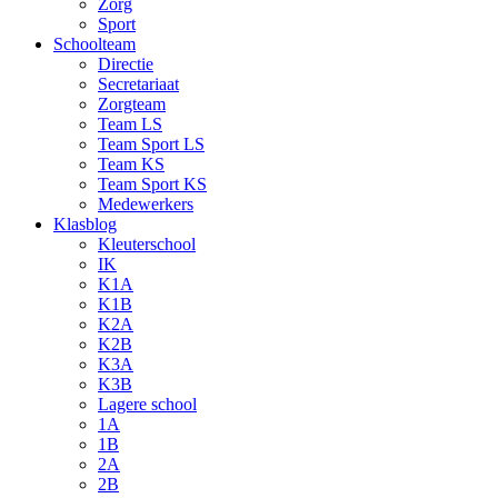
Zorg
Sport
Schoolteam
Directie
Secretariaat
Zorgteam
Team LS
Team Sport LS
Team KS
Team Sport KS
Medewerkers
Klasblog
Kleuterschool
IK
K1A
K1B
K2A
K2B
K3A
K3B
Lagere school
1A
1B
2A
2B