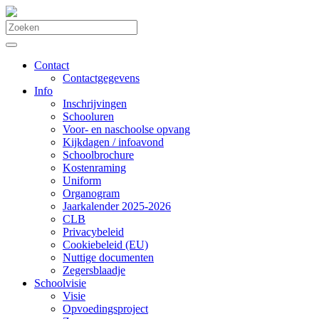
Contact
Contactgegevens
Info
Inschrijvingen
Schooluren
Voor- en naschoolse opvang
Kijkdagen / infoavond
Schoolbrochure
Kostenraming
Uniform
Organogram
Jaarkalender 2025-2026
CLB
Privacybeleid
Cookiebeleid (EU)
Nuttige documenten
Zegersblaadje
Schoolvisie
Visie
Opvoedingsproject