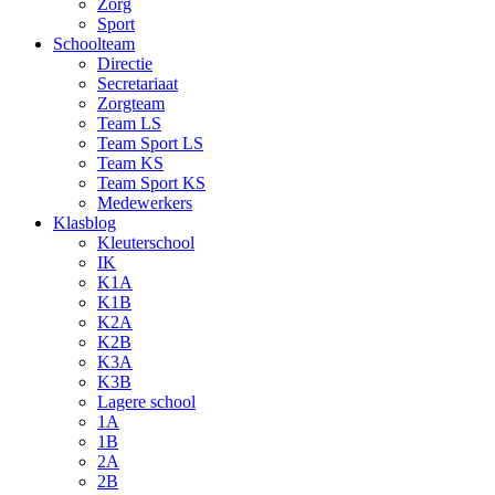
Zorg
Sport
Schoolteam
Directie
Secretariaat
Zorgteam
Team LS
Team Sport LS
Team KS
Team Sport KS
Medewerkers
Klasblog
Kleuterschool
IK
K1A
K1B
K2A
K2B
K3A
K3B
Lagere school
1A
1B
2A
2B