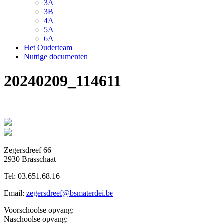
3A
3B
4A
5A
6A
Het Ouderteam
Nuttige documenten
20240209_114611
Zegersdreef 66
2930 Brasschaat
Tel:
03.651.68.16
Email:
zegersdreef@bsmaterdei.be
Voorschoolse opvang:
Naschoolse opvang: