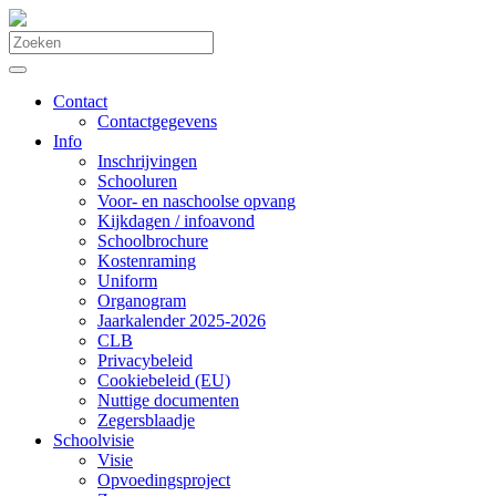
Contact
Contactgegevens
Info
Inschrijvingen
Schooluren
Voor- en naschoolse opvang
Kijkdagen / infoavond
Schoolbrochure
Kostenraming
Uniform
Organogram
Jaarkalender 2025-2026
CLB
Privacybeleid
Cookiebeleid (EU)
Nuttige documenten
Zegersblaadje
Schoolvisie
Visie
Opvoedingsproject