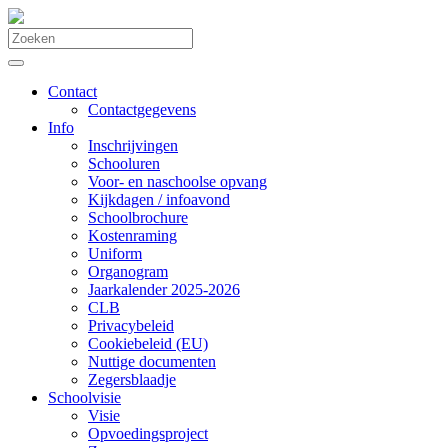
Contact
Contactgegevens
Info
Inschrijvingen
Schooluren
Voor- en naschoolse opvang
Kijkdagen / infoavond
Schoolbrochure
Kostenraming
Uniform
Organogram
Jaarkalender 2025-2026
CLB
Privacybeleid
Cookiebeleid (EU)
Nuttige documenten
Zegersblaadje
Schoolvisie
Visie
Opvoedingsproject