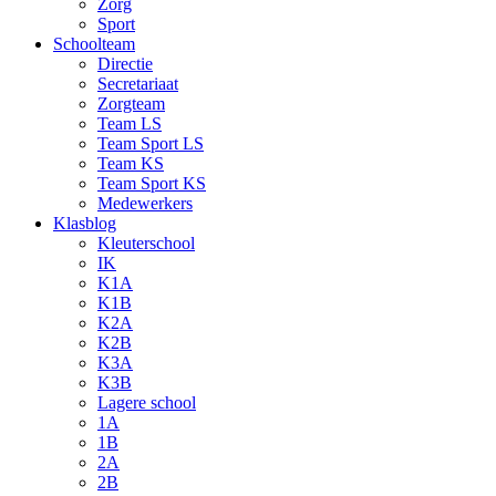
Zorg
Sport
Schoolteam
Directie
Secretariaat
Zorgteam
Team LS
Team Sport LS
Team KS
Team Sport KS
Medewerkers
Klasblog
Kleuterschool
IK
K1A
K1B
K2A
K2B
K3A
K3B
Lagere school
1A
1B
2A
2B